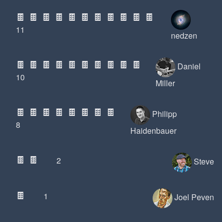
🍫
🍫
🍫
🍫
🍫
🍫
🍫
🍫
🍫
🍫
🍫
11
nedzen
🍫
🍫
🍫
🍫
🍫
🍫
🍫
🍫
🍫
🍫
Daniel
10
Miller
🍫
🍫
🍫
🍫
🍫
🍫
🍫
🍫
Philipp
8
Haidenbauer
🍫
🍫
2
Steve
🍫
1
Joel Peven