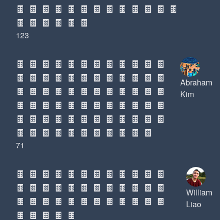
🍫
🍫
🍫
🍫
🍫
🍫
🍫
🍫
🍫
🍫
🍫
🍫
🍫
🍫
🍫
🍫
🍫
🍫
🍫
123
🍫
🍫
🍫
🍫
🍫
🍫
🍫
🍫
🍫
🍫
🍫
🍫
🍫
🍫
🍫
🍫
🍫
🍫
🍫
🍫
🍫
🍫
🍫
🍫
Abraham
🍫
🍫
🍫
🍫
🍫
🍫
🍫
🍫
🍫
🍫
🍫
🍫
Kim
🍫
🍫
🍫
🍫
🍫
🍫
🍫
🍫
🍫
🍫
🍫
🍫
🍫
🍫
🍫
🍫
🍫
🍫
🍫
🍫
🍫
🍫
🍫
🍫
🍫
🍫
🍫
🍫
🍫
🍫
🍫
🍫
🍫
🍫
🍫
71
🍫
🍫
🍫
🍫
🍫
🍫
🍫
🍫
🍫
🍫
🍫
🍫
🍫
🍫
🍫
🍫
🍫
🍫
🍫
🍫
🍫
🍫
🍫
🍫
William
🍫
🍫
🍫
🍫
🍫
🍫
🍫
🍫
🍫
🍫
🍫
🍫
Liao
🍫
🍫
🍫
🍫
🍫