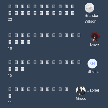
🍫
🍫
🍫
🍫
🍫
🍫
🍫
🍫
🍫
🍫
🍫
🍫
🍫
🍫
🍫
🍫
🍫
🍫
🍫
🍫
🍫
🍫
Brandon
22
Wilson
🍫
🍫
🍫
🍫
🍫
🍫
🍫
🍫
🍫
🍫
🍫
🍫
🍫
🍫
🍫
🍫
Drew
16
🍫
🍫
🍫
🍫
🍫
🍫
🍫
🍫
🍫
🍫
🍫
🍫
🍫
🍫
🍫
Sheila.
15
🍫
🍫
🍫
🍫
🍫
🍫
🍫
🍫
🍫
🍫
Gabriel
🍫
Greco
11