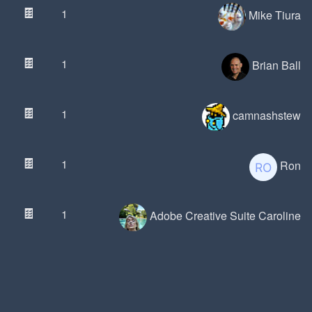
🍫
1
Mike Tiura
🍫
1
Brian Ball
🍫
1
camnashstew
🍫
1
Ron
🍫
1
Adobe Creative Suite Caroline